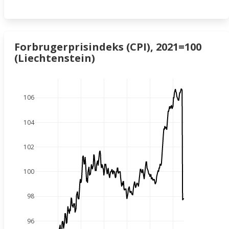
Forbrugerprisindeks (CPI), 2021=100
(Liechtenstein)
106
104
102
100
98
96