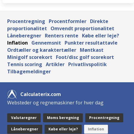
Procentregning
Procentformler
Direkte
proportionalitet
Omvendt proportionalitet
Låneberegner
Renters rente
Købe eller leje?
Inflation
Gennemsnit
Punkter resultattavle
Ordtæller og karaktertæller
Møntkast
Minigolf scorekort
Foot/disc golf scorekort
Tennis scoring
Artikler
Privatlivspolitik
Tilbagemeldinger
Calculaterix.com
Websteder og regnemaskiner for hver dag
Valutaregner
Moms beregning
Procentregning
Låneberegner
Købe eller leje?
Inflation